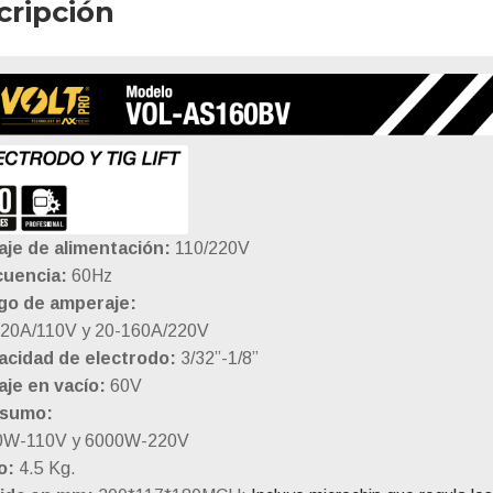
cripción
VOLTAJE
cantidad
aje de alimentación:
110/220V
cuencia:
60Hz
go de amperaje:
120A/110V y 20-160A/220V
acidad de electrodo:
3/32”-1/8”
aje en vacío:
60V
sumo:
0W-110V y 6000W-220V
o:
4.5 Kg.