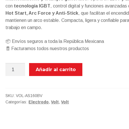
con
tecnología IGBT
, control digital y funciones avanzada
Hot Start, Arc Force y Anti-Stick
, que facilitan el encendi
mantienen un arco estable. Compacta, ligera y confiable para 
trabajo en campo.
📦 Envíos seguros a toda la República Mexicana
🧾 Facturamos todos nuestros productos
VOL-
Añadir al carrito
AS160BV
SOLDADORA
INVERSOR
MMA.
SKU:
VOL-AS160BV
Categorías:
Electrodo
,
Volt
,
Volt
TIG
LIFT
160A,
BI