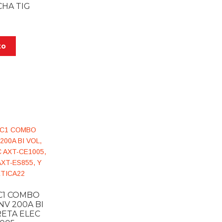
HA TIG
to
C1 COMBO
V 200A BI
RETA ELEC