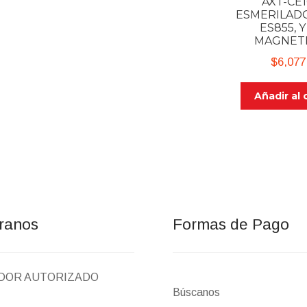
AXT-CE1
$1,285.00.
$1,221.00.
ESMERILADO
ES855, 
MAGNET
$
6,077
Añadir al 
ranos
Formas de Pago
IDOR AUTORIZADO
Búscanos