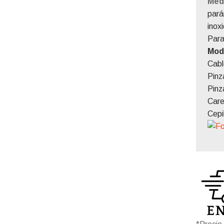
Med
para
inox
​Par
Mod
Cabl
Pinz
Pinz
Care
Cepi