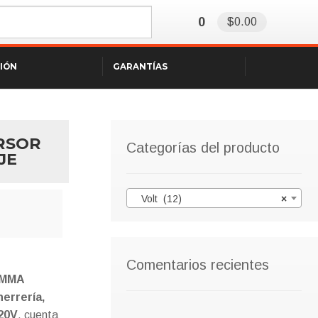
0
$0.00
SIÓN
GARANTÍAS
RSOR
Categorías del producto
JE
Volt (12)
×
Comentarios recientes
r MMA
herrería,
220V
, cuenta