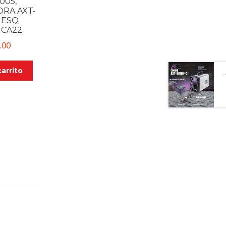
005,
RA AXT-
Y ESQ
ICA22
.00
carrito