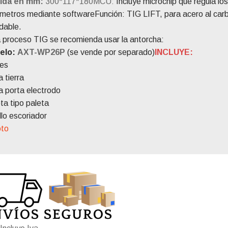
ida en mm:
300*117*180MCU:
Incluye microchip que regula lo
́metros mediante software
Función: TIG LIFT, para acero al carb
idable.
a proceso TIG se recomienda usar la antorcha:
elo:
AXT-WP26P
(se vende por separado)
​INCLUYE:
es
a tierra
a porta electrodo
ta tipo paleta
llo escoriador