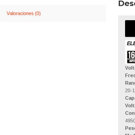
Des
Valoraciones (0)
Volt
Fre
Ran
20-
Cap
Volt
Con
495
Pes