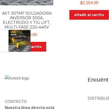
$
2,254.00
AXT-307MF ​SOLDADORA
Añadir al carrito
INVERSOR 300A,
ELECTRODO Y TIG LIFT,
MULTI-FASE 220-440V
$
18,029.00
Añadir al carrito
Encuént
DISTRIBU
CONTACTO
Nuestra línea directa está