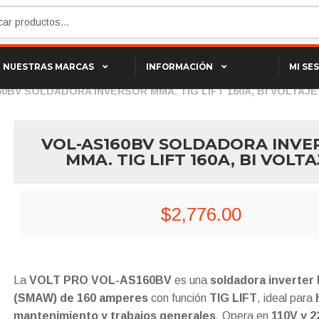
NUESTRAS MARCAS
INFORMACIÓN
MI SE
0BV SOLDADORA INVERSOR MMA. TIG LIFT 160A, BI VOLTAJE
VOL-AS160BV SOLDADORA INVE
MMA. TIG LIFT 160A, BI VOLTA
$
2,776.00
La
VOLT PRO VOL-AS160BV
es una
soldadora inverte
(SMAW) de 160 amperes
con función
TIG LIFT
, ideal para
mantenimiento y trabajos generales
. Opera en
110V y 