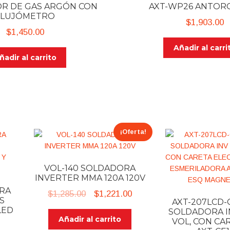
R DE GAS ARGÓN CON
AXT-WP26 ANTORC
FLUJÓMETRO
$
1,903.00
$
1,450.00
Añadir al carri
ñadir al carrito
¡Oferta!
VOL-140 SOLDADORA
INVERTER MMA 120A 120V
ORA
Original
Current
$
1,285.00
$
1,221.00
S
AXT-207LCD-
price
price
LED
SOLDADORA IN
Añadir al carrito
was:
is:
VOL, CON CA