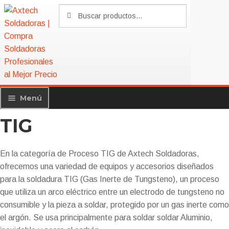
Saltar
Ir
Buscar
Buscar
a
al
por:
navegación
contenido
Inicio
TIG
Menú
TIG
Productos
Exp
me
Soldadoras Axtech
hijo
En la categoría de Proceso TIG de Axtech Soldadoras,
Láser
ofrecemos una variedad de equipos y accesorios diseñados
Electrodo
para la soldadura TIG (Gas Inerte de Tungsteno), un proceso
que utiliza un arco eléctrico entre un electrodo de tungsteno no
Plasma
consumible y la pieza a soldar, protegido por un gas inerte como
Motosoldadoras
el argón. Se usa principalmente para soldar soldar Aluminio,
Microalambre