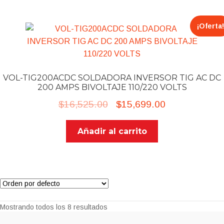
¡Oferta!
VOL-TIG200ACDC SOLDADORA INVERSOR TIG AC DC
200 AMPS BIVOLTAJE 110/220 VOLTS
Original
Current
$
16,525.00
$
15,699.00
price
price
Añadir al carrito
was:
is:
$16,525.00.
$15,699.00.
Mostrando todos los 8 resultados