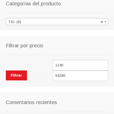
Categorías del producto
TIG (8)
×
Filtrar por precio
Precio
Pre
mínimo
má
Filtrar
Comentarios recientes