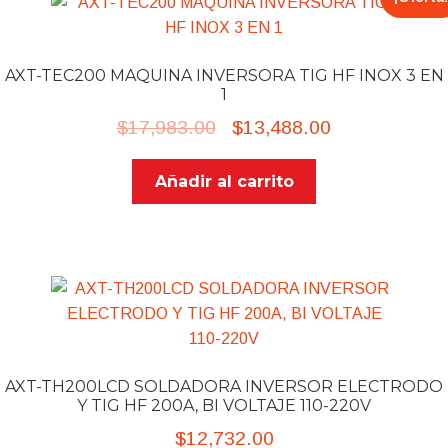
AXT-TEC200 MAQUINA INVERSORA TIG HF INOX 3 EN
1
Original
Current
$
17,983.00
$
13,488.00
price
price
Añadir al carrito
was:
is:
$17,983.00.
$13,488.00.
AXT-TH200LCD SOLDADORA INVERSOR ELECTRODO
Y TIG HF 200A, BI VOLTAJE 110-220V
$
12,732.00