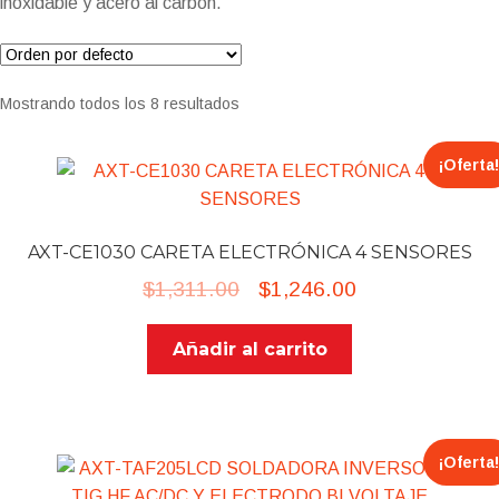
inoxidable y acero al carbón.
TIG
Multiproceso
Mostrando todos los 8 resultados
Demolición
Generadores
¡Oferta!
Nitro Garden Jardinería
Compresores
AXT-CE1030 CARETA ELECTRÓNICA 4 SENSORES
Hidrolavadoras
Original
Current
$
1,311.00
$
1,246.00
Accesorios
price
price
Herramienta Eléctrica
Añadir al carrito
was:
is:
Antorchas
$1,311.00.
$1,246.00.
Caretas Electrónicas
Consumibles
¡Oferta!
Combos