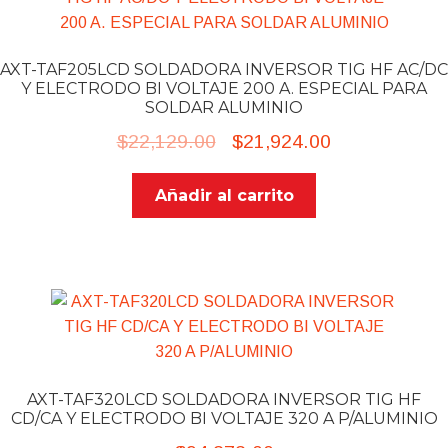
PROMO MENSUALES
NUESTRAS MARCAS
Exp
AXT-TAF205LCD SOLDADORA INVERSOR TIG HF AC/DC
me
Y ELECTRODO BI VOLTAJE 200 A. ESPECIAL PARA
Información
Exp
hijo
SOLDAR ALUMINIO
me
Mi sesión
Original
Current
$
22,129.00
$
21,924.00
hijo
Garantías
price
price
Añadir al carrito
was:
is:
$22,129.00.
$21,924.00.
AXT-TAF320LCD SOLDADORA INVERSOR TIG HF
CD/CA Y ELECTRODO BI VOLTAJE 320 A P/ALUMINIO