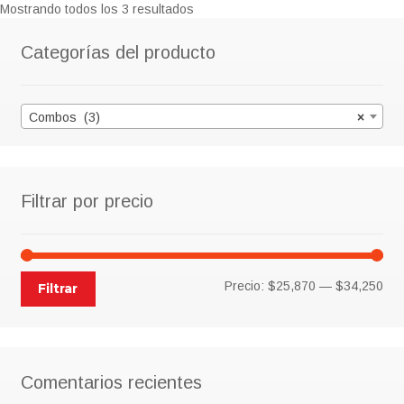
Mostrando todos los 3 resultados
Categorías del producto
Combos (3)
×
Filtrar por precio
Pre
Pre
Precio:
$25,870
—
$34,250
Filtrar
mín
má
Comentarios recientes