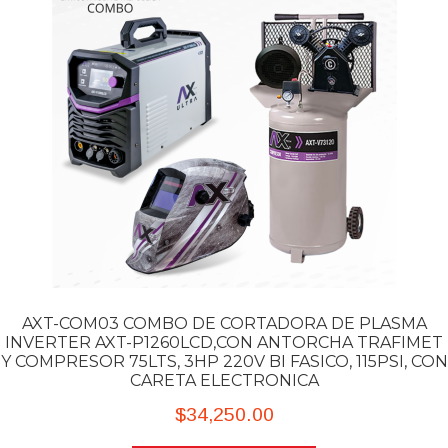
Generadores
Nitro Garden Jardinería
Compresores
Hidrolavadoras
Accesorios
Herramienta Eléctrica
Antorchas
Caretas Electrónicas
Consumibles
AXT-COM03 COMBO DE CORTADORA DE PLASMA
Combos
INVERTER AXT-P1260LCD,CON ANTORCHA TRAFIMET
PROMO MENSUALES
Y COMPRESOR 75LTS, 3HP 220V BI FASICO, 115PSI, CON
CARETA ELECTRONICA
NUESTRAS MARCAS
Exp
$
34,250.00
me
Información
Exp