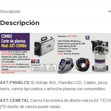
P9045BV,
Descripción
COMPRESOR
2HP,
Descripción
40L
cantidad
AXT-P9045LCD
Bi-Voltaje 45A, Pantalla LCD, Cables, pinza
tierra, careta tipo paleta y antorcha plasma con consumibles.
AXT-CEMETAL
Careta Electrónica de diseño marca AX TECH
(*El diseño de careta puede variar)