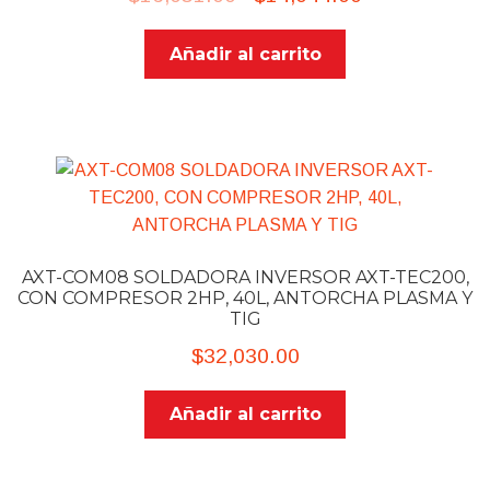
price
price
Añadir al carrito
was:
is:
$16,051.00.
$14,044.00.
AXT-COM08 SOLDADORA INVERSOR AXT-TEC200,
CON COMPRESOR 2HP, 40L, ANTORCHA PLASMA Y
TIG
$
32,030.00
Añadir al carrito