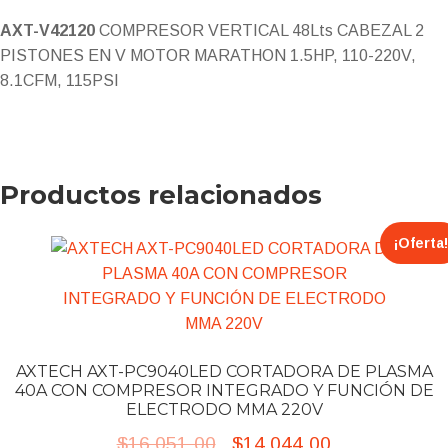
AXT-V42120
COMPRESOR VERTICAL 48Lts CABEZAL 2
PISTONES EN V MOTOR MARATHON 1.5HP, 110-220V,
8.1CFM, 115PSI
Productos relacionados
¡Oferta!
AXTECH AXT-PC9040LED CORTADORA DE PLASMA
40A CON COMPRESOR INTEGRADO Y FUNCIÓN DE
ELECTRODO MMA 220V
Original
Current
$
16,051.00
$
14,044.00