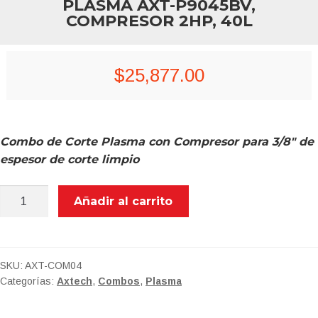
PLASMA AXT-P9045BV,
COMPRESOR 2HP, 40L
$
25,877.00
Combo de Corte Plasma con Compresor para 3/8″ de
espesor de corte limpio
AXT-
Añadir al carrito
COM04
COMBO
DE
CORTE
SKU:
AXT-COM04
Categorías:
Axtech
,
Combos
,
Plasma
DE
PLASMA
AXT-