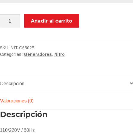
NIT-
Añadir al carrito
G6502E
GENERADOR
6500W
cantidad
SKU:
NIT-G6502E
Categorías:
Generadores
,
Nitro
Descripción
Valoraciones (0)
Descripción
110/220V / 60Hz