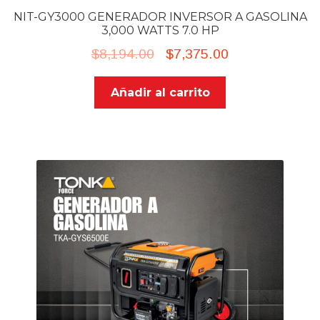
NIT-GY3000 GENERADOR INVERSOR A GASOLINA
3,000 WATTS 7.0 HP
Original
Current
$
8,194.00
$
7,375.00
price
price
Añadir al carrito
was:
is:
$8,194.00.
$7,375.00.