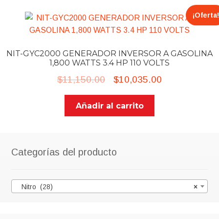
¡Oferta!
NIT-GYC2000 GENERADOR INVERSOR A GASOLINA
1,800 WATTS 3.4 HP 110 VOLTS
Original
Current
$
11,150.00
$
10,035.00
price
price
Añadir al carrito
was:
is:
$11,150.00.
$10,035.00.
Categorías del producto
Nitro (28)
×