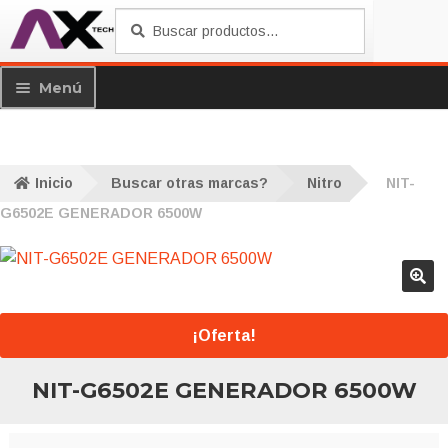
Saltar
Ir
Buscar
Buscar
a
al
por:
navegación
contenido
Menú
Productos
Exp
me
PROMO MENSUALES
Inicio
Buscar otras marcas?
Nitro
NIT-
hijo
G6502E GENERADOR 6500W
NUESTRAS MARCAS
Exp
me
Información
Exp
hijo
me
Mi sesión
hijo
Garantías
¡Oferta!
NIT-G6502E GENERADOR 6500W