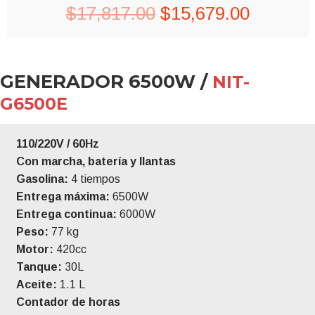
Original
Current
$
17,817.00
$
15,679.00
price
price
was:
is:
GENERADOR 6500W /
NIT-
$17,817.00.
$15,679
G6500E
110/220V / 60Hz
Con marcha, batería y llantas
Gasolina:
4 tiempos
Entrega máxima:
6500W
Entrega continua:
6000W
Peso:
77 kg
Motor:
420cc
Tanque:
30L
Aceite:
1.1 L
Contador de horas