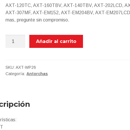
AXT-120TC, AXT-160TBV, AXT-140TBV, AXT-202LCD, A
AXT-307MF, AXT-EM152, AXT-EM204BV, AXT-EM207LCD.
mas, pregunte sin compromiso.
AXT-
Añadir al carrito
WP26
ANTORCHA
TIG
cantidad
SKU:
AXT-WP26
Categoría:
Antorchas
cripción
rísticas:
FT