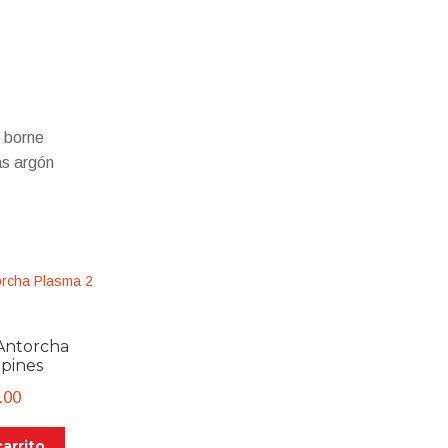
l borne
as argón
Antorcha
 pines
.00
carrito