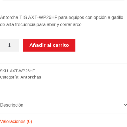
Antorcha TIG AXT-WP26HF para equipos con opción a gatillo
de alta frecuencia para abrir y cerrar arco
AXT-
Añadir al carrito
WP26HF
ANTORCHA
TIG
CON
SKU:
AXT-WP26HF
Categoría:
Antorchas
BOTON
HF
cantidad
Descripción
Valoraciones (0)