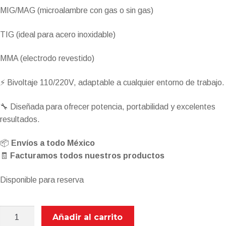
MIG/MAG
(microalambre con gas o sin gas)
TIG
(ideal para acero inoxidable)
MMA
(electrodo revestido)
⚡
Bivoltaje 110/220V
, adaptable a cualquier entorno de trabajo.
🔧 Diseñada para ofrecer potencia, portabilidad y excelentes
resultados.
📦
Envíos a todo México
🧾
Facturamos todos nuestros productos
Disponible para reserva
AXT-
Añadir al carrito
EM160LED