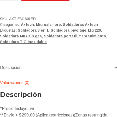
SOLDADORA
INVERSOR
MIG/MAG,
SKU:
AXT-EM160LED
Categorías:
Axtech
,
Microalambre
,
Soldadoras Axtech
ELECTRODO
Etiquetas:
Soldadora 3 en 1
,
Soldadora bivoltaje 110/220
,
Y
Soldadora MIG sin gas
,
Soldadora portátil mantenimiento
,
TIG
Soldadora TIG inoxidable
LIFT,
160A,
CON
PANTALLA
Descripción
LED
BI
Valoraciones (0)
VOLTAJE
cantidad
Descripción
*Precio Incluye Iva
**Envío + $290.00 (Aplica restricciones)(Zonas restringida