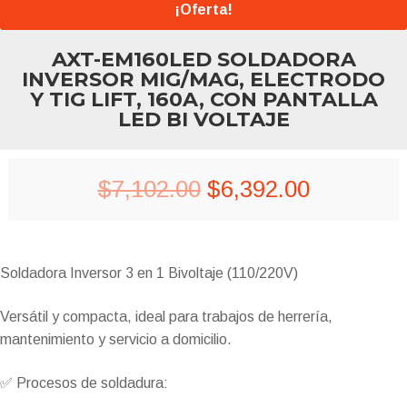
¡Oferta!
AXT-EM160LED SOLDADORA
INVERSOR MIG/MAG, ELECTRODO
Y TIG LIFT, 160A, CON PANTALLA
LED BI VOLTAJE
Original
Current
$
7,102.00
$
6,392.00
price
price
was:
is:
Soldadora Inversor 3 en 1 Bivoltaje (110/220V)
$7,102.00.
$6,392.00
Versátil y compacta, ideal para trabajos de herrería,
mantenimiento y servicio a domicilio.
✅ Procesos de soldadura: