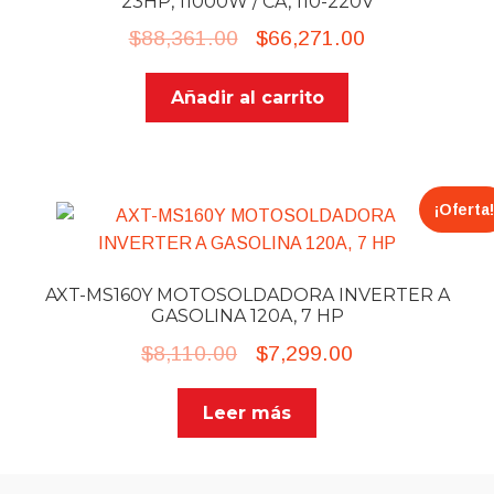
23HP, 11000W / CA, 110-220V
Original
Current
$
88,361.00
$
66,271.00
price
price
Añadir al carrito
was:
is:
$88,361.00.
$66,271.00.
¡Oferta!
AXT-MS160Y MOTOSOLDADORA INVERTER A
GASOLINA 120A, 7 HP
Original
Current
$
8,110.00
$
7,299.00
price
price
Leer más
was:
is:
$8,110.00.
$7,299.00.