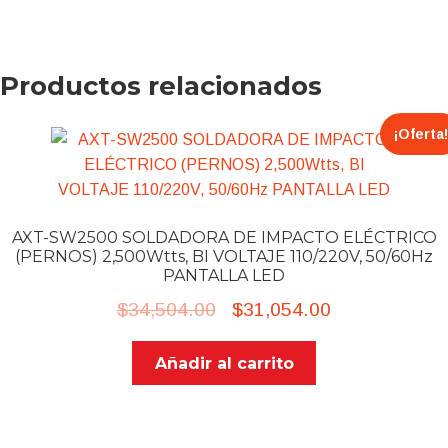
Productos relacionados
¡Oferta!
AXT-SW2500 SOLDADORA DE IMPACTO ELÉCTRICO
(PERNOS) 2,500Wtts, BI VOLTAJE 110/220V, 50/60Hz
PANTALLA LED
Original
Current
$
34,504.00
$
31,054.00
price
price
Añadir al carrito
was:
is:
$34,504.00.
$31,054.00.