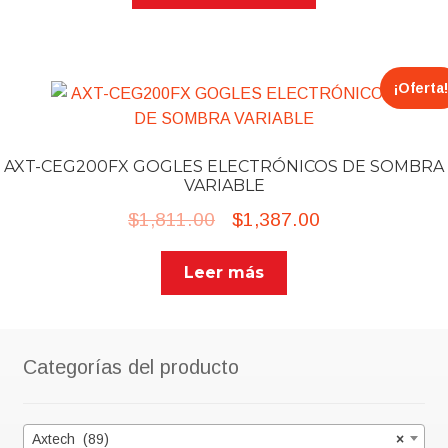
¡Oferta!
AXT-CEG200FX GOGLES ELECTRÓNICOS DE SOMBRA
VARIABLE
Original
Current
$
1,811.00
$
1,387.00
price
price
Leer más
was:
is:
$1,811.00.
$1,387.00.
Categorías del producto
Axtech (89)
×