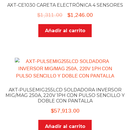
AXT-CE1030 CARETA ELECTRÓNICA 4 SENSORES
Original
Current
$
1,311.00
$
1,246.00
price
price
Añadir al carrito
was:
is:
$1,311.00.
$1,246.00.
AXT-PULSEMIG255LCD SOLDADORA INVERSOR
MIG/MAG 250A, 220V 1PH CON PULSO SENCILLO Y
DOBLE CON PANTALLA
$
57,913.00
Añadir al carrito