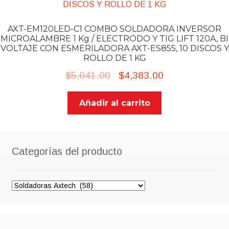
AXT-EM120LED-C1 COMBO SOLDADORA INVERSOR
MICROALAMBRE 1 Kg / ELECTRODO Y TIG LIFT 120A, BI
VOLTAJE CON ESMERILADORA AXT-ES855, 10 DISCOS Y
ROLLO DE 1 KG
Original
Current
$
5,041.00
$
4,383.00
price
price
Añadir al carrito
was:
is:
$5,041.00.
$4,383.00.
Categorías del producto