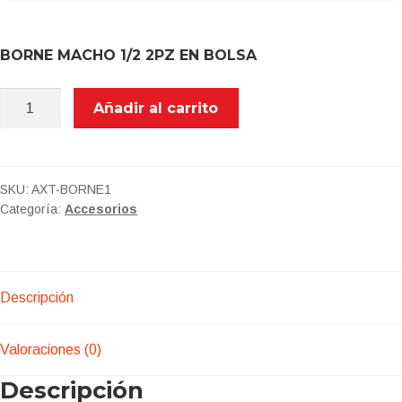
BORNE MACHO 1/2 2PZ EN BOLSA
AXT-
Añadir al carrito
BORNE1/2
BORNE
MACHO
1/2
SKU:
AXT-BORNE1
Categoría:
Accesorios
2PZ
EN
BOLSA
cantidad
Descripción
Valoraciones (0)
Descripción