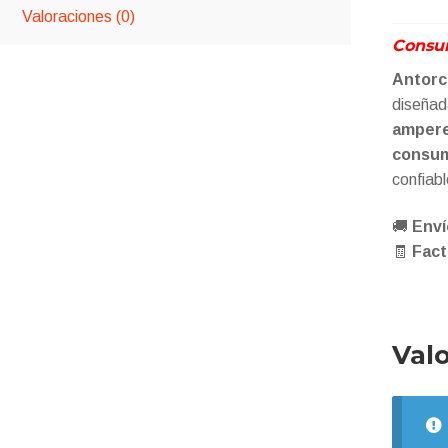
Valoraciones (0)
Consum
Antorc
diseñad
amper
consum
confiab
🚚
Enví
🧾
Fact
Val