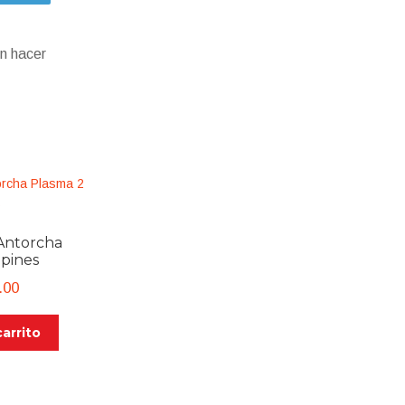
n hacer
Antorcha
 pines
.00
carrito