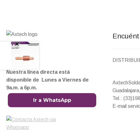
Encuént
DISTRIBU
CONTACTO
Nuestra línea directa está
disponible de Lunes a Viernes de
AxtechSold
9a.m. a 6p.m.
Guadalajara,
Tel.: (33)1
Ir a WhatsApp
E-mail serv