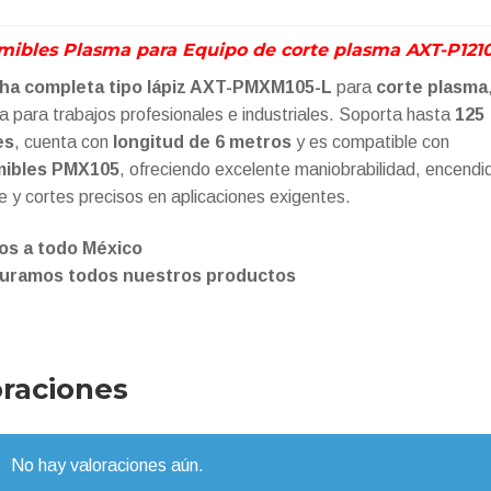
PLASMA
125A
ibles Plasma para Equipo de corte plasma AXT-P12
6MTS
ha completa tipo lápiz AXT-PMXM105-L
para
corte plasma
cantidad
a para trabajos profesionales e industriales. Soporta hasta
125
es
, cuenta con
longitud de 6 metros
y es compatible con
ibles PMX105
, ofreciendo excelente maniobrabilidad, encendi
le y cortes precisos en aplicaciones exigentes.
os a todo México
uramos todos nuestros productos
oraciones
No hay valoraciones aún.