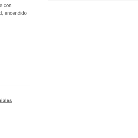
e con
ad, encendido
ibles