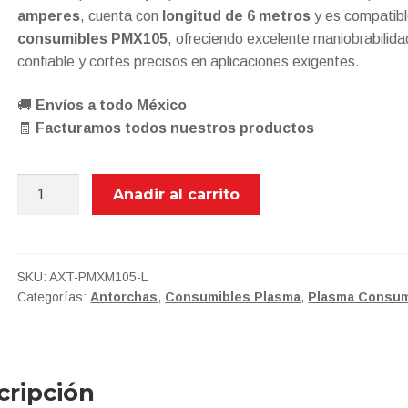
amperes
, cuenta con
longitud de 6 metros
y es compatibl
consumibles PMX105
, ofreciendo excelente maniobrabilid
confiable y cortes precisos en aplicaciones exigentes.
🚚
Envíos a todo México
🧾
Facturamos todos nuestros productos
AXT-
Añadir al carrito
PMXM105-
L
ANTORCHA
COMPLETA
SKU:
AXT-PMXM105-L
Categorías:
Antorchas
,
Consumibles Plasma
,
Plasma Consum
TIPO
LAPIZ
PARA
CORTE
cripción
DE