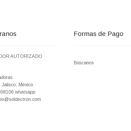
ranos
Formas de Pago
IDOR AUTORIZADO
Búscanos
adoras
 Jalisco; México
9808106 whatsapp
icio@soldectron.com