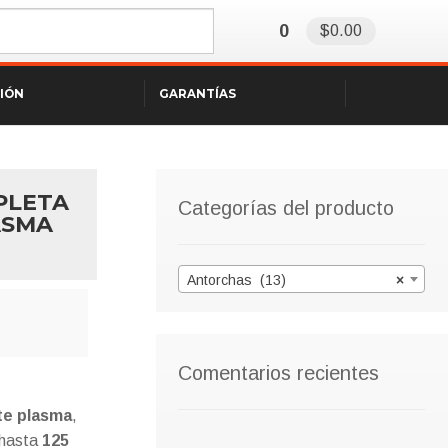
0
$0.00
SIÓN
GARANTÍAS
PLETA
Categorías del producto
ASMA
Antorchas (13)
×
Comentarios recientes
te plasma
,
 hasta
125