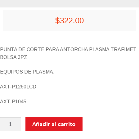
$
322.00
PUNTA DE CORTE PARA ANTORCHA PLASMA TRAFIMET
BOLSA 3PZ
EQUIPOS DE PLASMA:
AXT-P1260LCD
AXT-P1045
AXT-
Añadir al carrito
MVU0661-
09