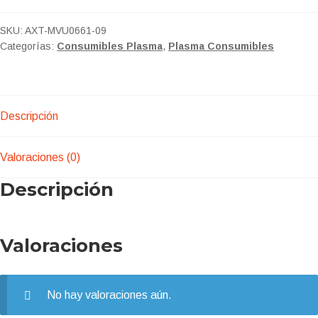
PUNTA
DE
SKU:
AXT-MVU0661-09
Categorías:
Consumibles Plasma
,
Plasma Consumibles
CORTE
PARA
ANTORCHA
PLASMA
Descripción
TRAFIMET
BOLSA
3PZ
Valoraciones (0)
cantidad
Descripción
Valoraciones
No hay valoraciones aún.