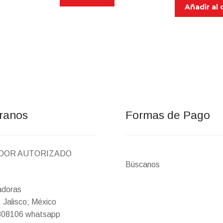
Añadir al 
is:
$1,246.00.
ranos
Formas de Pago
IDOR AUTORIZADO
Búscanos
adoras
 Jalisco; México
9808106 whatsapp