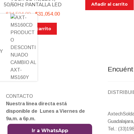
Añadir al carrito
50/60Hz PANTALLA LED
was:
$1,311.00.
Original
Current
$
34,504.00
$
31,054.00
price
price
Añadir al carrito
was:
is:
$34,504.00.
$31,054.00.
Y
Encuént
DISTRIBU
CONTACTO
Nuestra línea directa está
disponible de Lunes a Viernes de
AxtechSold
9a.m. a 6p.m.
Guadalajara,
Tel.: (33)1
Ir a WhatsApp