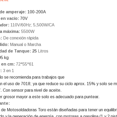
de amperaje:
100-200A
 en vacío:
70V
ador:
110V/60Hz; 5,500W/CA
a máxima:
5500W
s:
De conexión rápida
ido:
Manual o Marcha
dad de Tanque: 25
Litros
95 kg
 en cm:
72*55*61
y:
3 en 1
o se recomienda para trabajos que
an el uso de 7018; ya que reduce su ciclo aprox. 15% y solo se 
”. Con sensor para nivel de aceite.
er grosor mayor a este solo es adecuado para puntear.
ante:
a de Motosoldadoras Toro están diseñadas para tener un equilibr
ado y la generación de energía, con motores a gasolina (1 y 2 pis