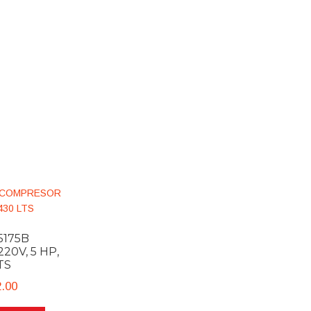
5175B
0V, 5 HP,
TS
2.00