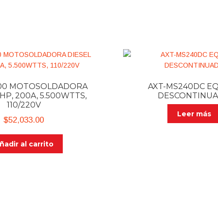
00 MOTOSOLDADORA
AXT-MS240DC E
HP, 200A, 5.500WTTS,
DESCONTINU
110/220V
Leer más
$
52,033.00
ñadir al carrito