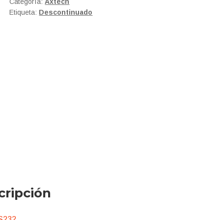
Categoría:
Axtech
Etiqueta:
Descontinuado
cripción
S232