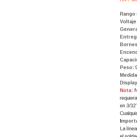
Rango 
Voltaje
Gener
Entreg
Borne
Encend
Capaci
Peso:
Medida
Displa
Nota:
N
requier
en 3/32
Cualqui
I
mport
La líne
el sold