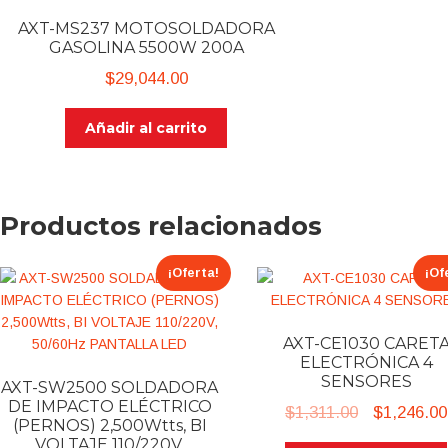
AXT-MS237 MOTOSOLDADORA
GASOLINA 5500W 200A
$
29,044.00
Añadir al carrito
Productos relacionados
¡Oferta!
¡Of
AXT-CE1030 CARET
ELECTRÓNICA 4
SENSORES
AXT-SW2500 SOLDADORA
DE IMPACTO ELÉCTRICO
Original
$
1,311.00
$
1,246.00
(PERNOS) 2,500Wtts, BI
price
VOLTAJE 110/220V,