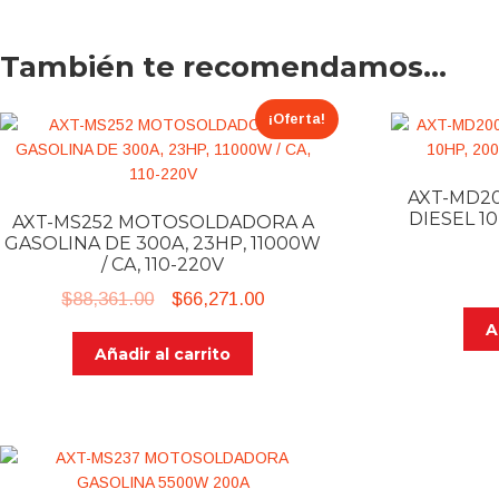
También te recomendamos…
¡Oferta!
AXT-MD2
DIESEL 10
AXT-MS252 MOTOSOLDADORA A
GASOLINA DE 300A, 23HP, 11000W
/ CA, 110-220V
Original
Current
$
88,361.00
$
66,271.00
price
price
A
Añadir al carrito
was:
is:
$88,361.00.
$66,271.00.