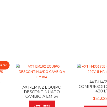
erta!
A
AXT-H43
COMPRESOR 22
AXT-EM102 EQUIPO
430 L
DESCONTINUADO
CAMBIO A EM154
Current
$
51,02
price
Leer más