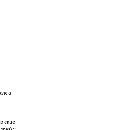
maneja
io entre
tones) y