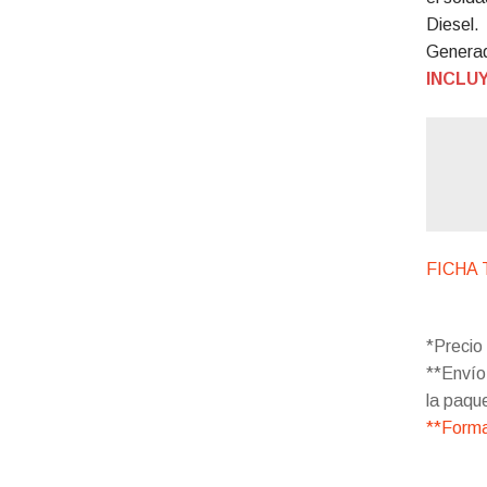
Diesel.
Generad
INCLU
FICHA 
*Precio 
**Envío
la paqu
**Forma