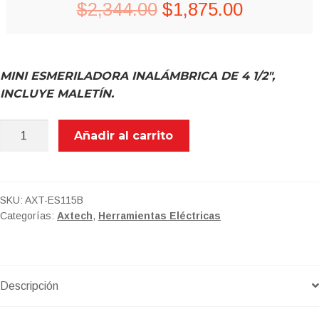
Original
Current
$
2,344.00
$
1,875.00
price
price
was:
is:
MINI ESMERILADORA INALÁMBRICA DE 4 1/2″,
$2,344.00.
$1,875.00
INCLUYE MALETÍN.
AXT-
Añadir al carrito
ES115B
MINI
ESMERILADORA
A
SKU:
AXT-ES115B
Categorías:
Axtech
,
Herramientas Eléctricas
BATERIA
4
1/2″
20V
Descripción
4A
cantidad