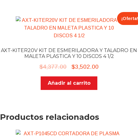
¡Oferta!
AXT-KITER20V KIT DE ESMERILADORA Y TALADRO EN
MALETA PLASTICA Y 10 DISCOS 4 1/2
Original
Current
$
4,377.00
$
3,502.00
price
price
Añadir al carrito
was:
is:
$4,377.00.
$3,502.00.
Productos relacionados