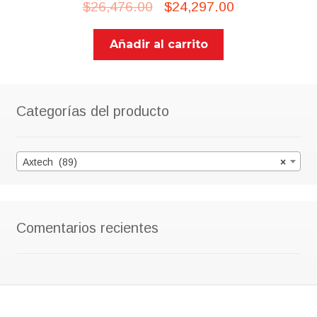
Original
Current
$
26,476.00
$
24,297.00
price
price
Añadir al carrito
was:
is:
$26,476.00.
$24,297.00.
Categorías del producto
Axtech (89)
×
Comentarios recientes