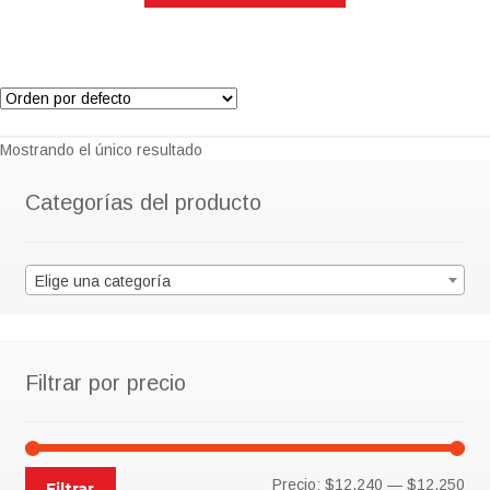
$14,406.00.
$12,245.00.
Mostrando el único resultado
Categorías del producto
Elige una categoría
Filtrar por precio
Pre
Pre
Precio:
$12,240
—
$12,250
Filtrar