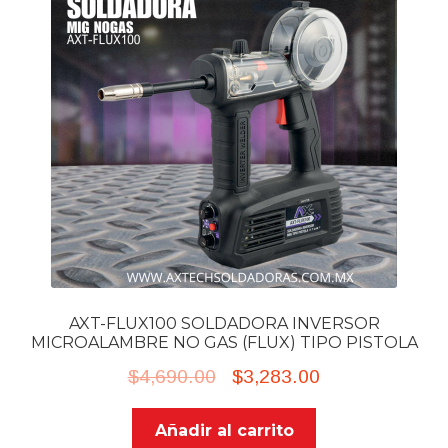
AXT-FLUX100 SOLDADORA INVERSOR
MICROALAMBRE NO GAS (FLUX) TIPO PISTOLA
Original
Current
$
4,690.00
$
3,283.00
price
price
Añadir al carrito
was:
is: