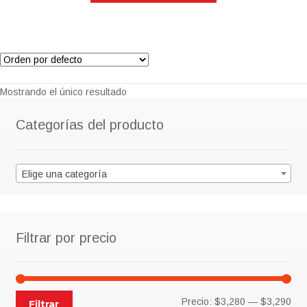
$4,690.00.
$3,283.00.
Mostrando el único resultado
Categorías del producto
Elige una categoría
Filtrar por precio
Pre
Pre
Precio:
$3,280
—
$3,290
Filtrar