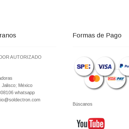
ranos
Formas de Pago
IDOR AUTORIZADO
adoras
 Jalisco; México
9808106 whatsapp
icio@soldectron.com
Búscanos